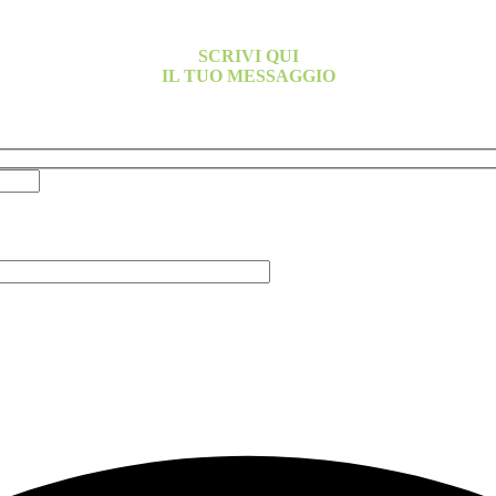
SCRIVI QUI
IL TUO MESSAGGIO
ostro team provvederà a contattarti al più presto per fissare un’appuntam
spondere alla mia richiesta, secondo la Privacy Policy.