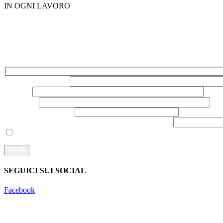
IN OGNI LAVORO
Il n
Nome e Cognome*
E-mail*
Telefono*
Seleziona il servizio*
Domanda anti spam: Quanti lati ha un quadrato?
Accetto che i dati forniti vengano utilizzati al solo scopo di ri
INVIA
SEGUICI SUI SOCIAL
Facebook